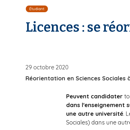
i
Étudiant
l
d
Licences : se réo
'
A
r
i
a
n
e
29 octobre 2020
Réorientation en Sciences Sociales 
Peuvent candidater
to
dans l'enseignement s
une autre université
. 
Sociales) dans une autr