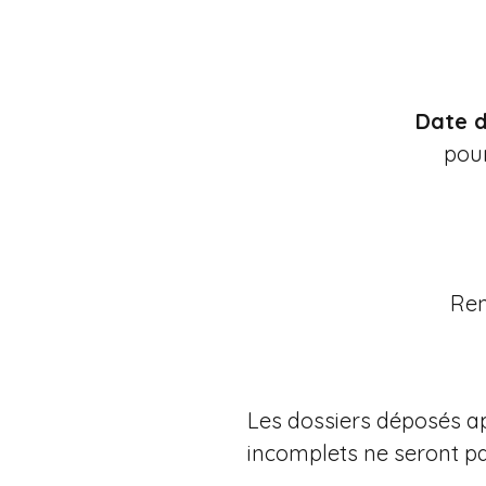
Date d
pour
Ren
Les dossiers déposés ap
incomplets ne seront p