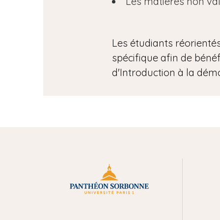
Les matières non val
Les étudiants réorienté
spécifique afin de bénéf
d'Introduction à la dém
M
e