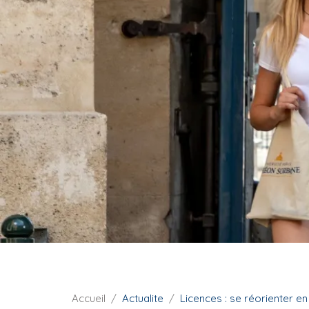
i
p
a
l
F
Accueil
Actualite
Licences : se réorienter e