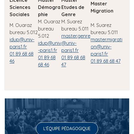
Master
Sciences
Démogra
Etudes de
Migration
Sociales
phie
Genre
M. Ouaraz
M. Suarez
M. Ouaraz
M. Suarez
bureau
bureau 5.011
bureau 5.012
bureau 5.011
5.012
master.genre
idup@univ-
master.migrati
idup@univ
@univ-
paris1.fr
on@univ-
-paris1.fr
paris1.fr
01 89 68 68
paris1.fr
01 89 68
01 89 68 68
46
01 89 68 68 47
68 46
47
L'ÉQUIPE PÉDAGOGIQUE