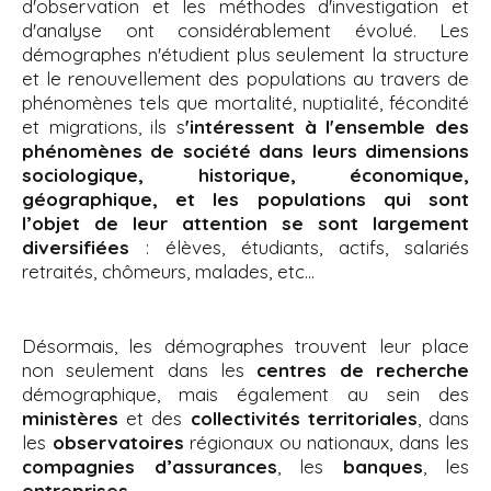
'
d'observation et les méthodes d'investigation et
i
A
d'analyse ont considérablement évolué. Les
r
p
démographes n'étudient plus seulement la structure
i
a
et le renouvellement des populations au travers de
a
l
phénomènes tels que mortalité, nuptialité, fécondité
n
et migrations, ils s
'intéressent à l'ensemble des
e
phénomènes de société dans leurs dimensions
sociologique, historique, économique,
géographique, et les populations qui sont
l’objet de leur attention se sont largement
diversifiées
: élèves, étudiants, actifs, salariés
retraités, chômeurs, malades, etc...
Désormais, les démographes trouvent leur place
non seulement dans les
centres de recherche
démographique, mais également au sein des
ministères
et des
collectivités territoriales
, dans
les
observatoires
régionaux ou nationaux, dans les
compagnies d’assurances
, les
banques
, les
entreprises
...