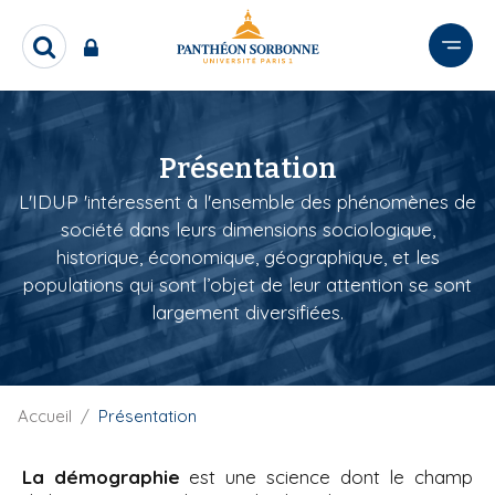
A
l
R
l
e
e
c
r
h
e
a
Présentation
r
u
c
c
L'IDUP 'intéressent à l'ensemble des phénomènes de
h
o
société dans leurs dimensions sociologique,
e
n
r
historique, économique, géographique, et les
t
populations qui sont l’objet de leur attention se sont
e
largement diversifiées.
n
u
p
r
F
Accueil
Présentation
i
i
l
n
La démographie
est une science dont le champ
d
c